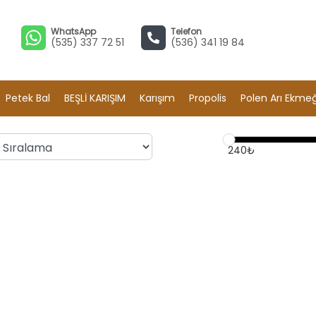
WhatsApp
Telefon
(535) 337 72 51
(536) 341 19 84
Petek Bal
BEŞLİ KARIŞIM
Karışım
Propolis
Polen Arı Ekmeğ
240₺