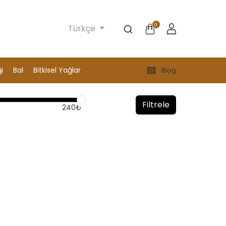
0
Türkçe
i
Bal
Bitkisel Yağlar
Blog
Filtrele
240₺