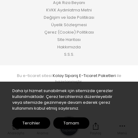
Açık Rıza Beyanı
KVKK Aydınlatma Metni
Değişim ve İade Politikası
Üyelik Sözleşmesi
Çerez (Cookie) Politikası
Site Haritası
Hakkımızda
S.S.S.
Bu e-ticaret sitesi
Kolay Sipariş E-Ticaret Paketleri
ile
hazırlanmıştır.
Daha iyi hizmet sunabilmek için sitemizde çerezler
kullanılmaktadır. Çerez tercihlerinizi düzenleyebilir
veya sitemizde gezinmeye devam ederek çerez
kullanımını kabul etmiş sayılırsınız.
0
Tercihler
Tamam
Sepetim
Anasayfa
Arama
Paylaş
Menü